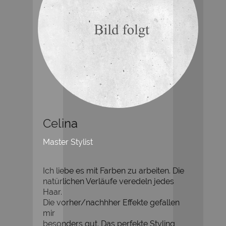
Celina
Master Stylist
Ich liebe es mit Farben zu arbeiten. Die
natürlichen Verläufe veredeln jedes
Haar.
Die vorher/nachhher Effekte gefallen
mir
besonders gut. Das perfekte Styling,