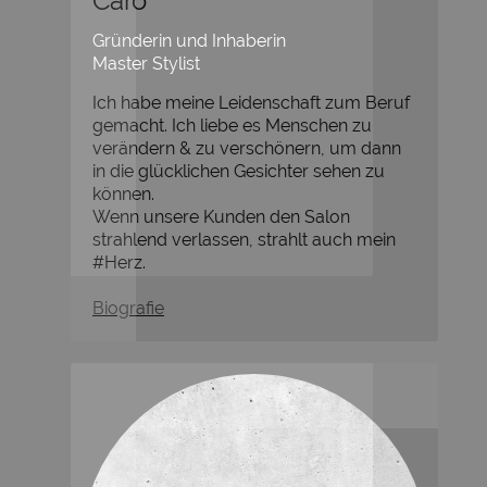
Caro
Gründerin und Inhaberin
Master Stylist
Ich habe meine Leidenschaft zum Beruf
gemacht. Ich liebe es Menschen zu
verändern & zu verschönern, um dann
in die glücklichen Gesichter sehen zu
können.
Wenn unsere Kunden den Salon
strahlend verlassen, strahlt auch mein
#Herz.
Biografie